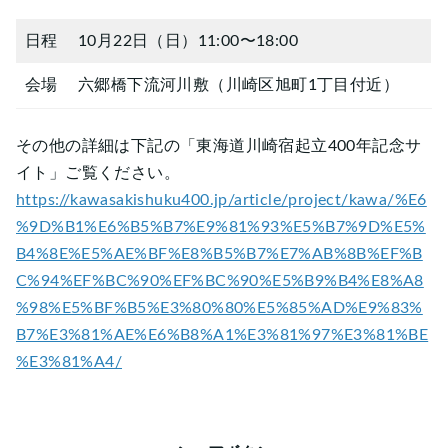
日程
10月22日（日）11:00〜18:00
会場
六郷橋下流河川敷（川崎区旭町1丁目付近）
その他の詳細は下記の「東海道川崎宿起立400年記念サ
イト」ご覧ください。
https://kawasakishuku400.jp/article/project/kawa/%E6
%9D%B1%E6%B5%B7%E9%81%93%E5%B7%9D%E5%
B4%8E%E5%AE%BF%E8%B5%B7%E7%AB%8B%EF%B
C%94%EF%BC%90%EF%BC%90%E5%B9%B4%E8%A8
%98%E5%BF%B5%E3%80%80%E5%85%AD%E9%83%
B7%E3%81%AE%E6%B8%A1%E3%81%97%E3%81%BE
%E3%81%A4/