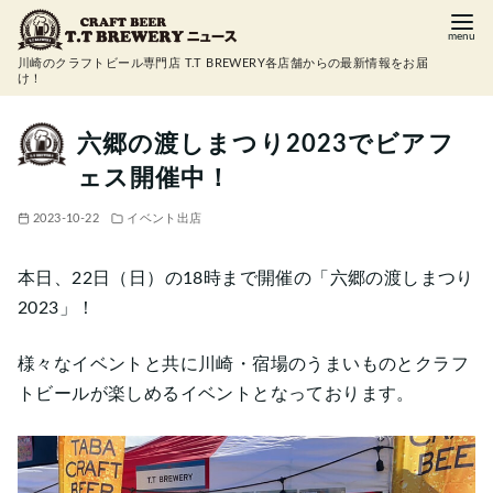
コ
ン
川崎のクラフトビール専門店 T.T BREWERY各店舗からの最新情報をお届
テ
け！
ン
ツ
六郷の渡しまつり2023でビアフ
へ
ェス開催中！
移
動
2023-10-22
イベント出店
本日、22日（日）の18時まで開催の「六郷の渡しまつり
2023」！
様々なイベントと共に川崎・宿場のうまいものとクラフ
トビールが楽しめるイベントとなっております。