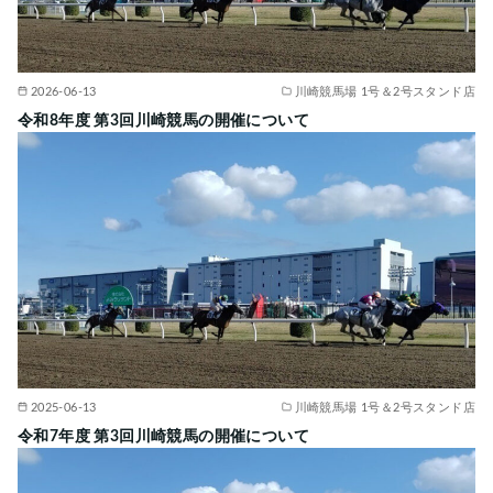
2026-06-13
川崎競馬場 1号＆2号スタンド店
令和8年度 第3回川崎競馬の開催について
2025-06-13
川崎競馬場 1号＆2号スタンド店
令和7年度 第3回川崎競馬の開催について