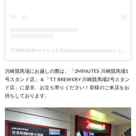
TTBREWERYチネチッタ店(@ttbrewery.cinecitta)がシェアした投稿
川崎競馬場にお越しの際は、「2MINUTES 川崎競馬場1
号スタンド店」＆「T.T BREWERY 川崎競馬場2号スタン
ド店」に是非、お立ち寄りください！皆様のご来店をお
待ちしております。