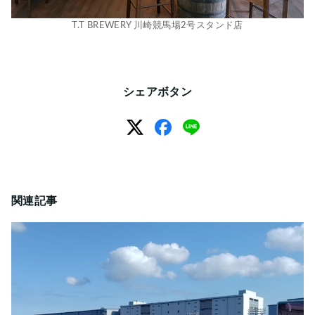
T.T BREWERY 川崎競馬場2号スタンド店
シェアボタン
関連記事