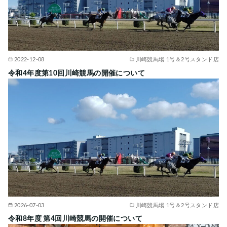
2022-12-08
川崎競馬場 1号＆2号スタンド店
令和4年度第10回川崎競馬の開催について
2026-07-03
川崎競馬場 1号＆2号スタンド店
令和8年度 第4回川崎競馬の開催について