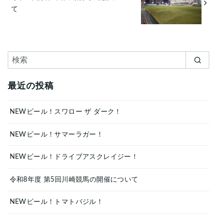
て
最近の投稿
NEWビール！スワロー ザ ダーク！
NEWビール！サマーラガー！
NEWビール！ドライブアスクレイジー！
令和8年度 第5回川崎競馬の開催について
NEWビール！トマトバジル！