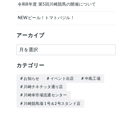
令和8年度 第5回川崎競馬の開催について
NEWビール！トマトバジル！
アーカイブ
ア
ー
カ
カテゴリー
イ
お知らせ
イベント出店
中島工場
ブ
川崎チネチッタ通り店
川崎幸市場流通センター
川崎競馬場 1号＆2号スタンド店