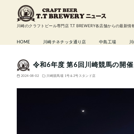
コ
ン
テ
川崎のクラフトビール専門店 T.T BREWERY各店舗からの最新
ン
ツ
HOME
川崎チネチッタ通り店
中島工場
川
へ
移
動
令和6年度 第6回川崎競馬の開
2024-08-02
川崎競馬場 1号＆2号スタンド店