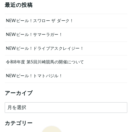
最近の投稿
NEWビール！スワロー ザ ダーク！
NEWビール！サマーラガー！
NEWビール！ドライブアスクレイジー！
令和8年度 第5回川崎競馬の開催について
NEWビール！トマトバジル！
アーカイブ
ア
ー
カ
カテゴリー
イ