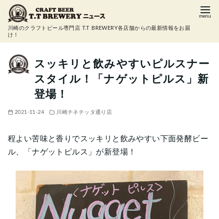
コ
ン
川崎のクラフトビール専門店 T.T BREWERY各店舗からの最新情報をお届
テ
け！
ン
ツ
スッキリと飲みやすいピルスナー
へ
スタイル！「ナゲットピルス」新
移
登場！
動
2021-11-24
川崎チネチッタ通り店
程よい苦味と香りでスッキリと飲みやすい下面発酵ビー
ル、「ナゲットピルス」が新登場！