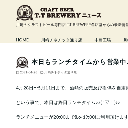
コ
ン
テ
川崎のクラフトビール専門店 T.T BREWERY各店舗からの最新
ン
ツ
HOME
川崎チネチッタ通り店
中島工場
川
へ
移
動
本日もランチタイムから営業中
2021-04-28
川崎チネチッタ通り店
4月28日〜5月11日まで、酒類の販売及び提供を自
という事で、本日は終日ランチタイム♪♪( ´▽｀)♪♪
ランチメニューが20:00まで(Lo-19:00)ご利用頂けます