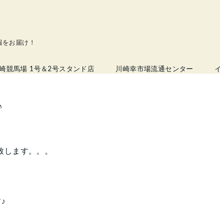
情報をお届け！
崎競馬場 1号＆2号スタンド店
川崎幸市場流通センター
♪
粛致します。。。
♪