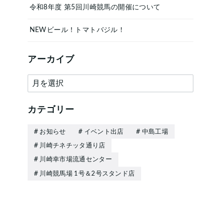
令和8年度 第5回川崎競馬の開催について
NEWビール！トマトバジル！
アーカイブ
ア
ー
カ
カテゴリー
イ
お知らせ
イベント出店
中島工場
ブ
川崎チネチッタ通り店
川崎幸市場流通センター
川崎競馬場 1号＆2号スタンド店