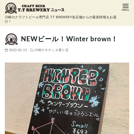
コ
ン
川崎のクラフトビール専門店 T.T BREWERY各店舗からの最新情報をお届
テ
け！
ン
ツ
NEWビール！Winter brown！
へ
2023-02-15
川崎チネチッタ通り店
移
動