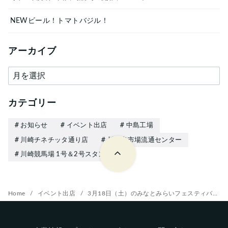
NEWビール！トマトバジル！
アーカイブ
ア
ー
カ
カテゴリー
イ
お知らせ
イベント出店
中島工場
ブ
川崎チネチッタ通り店
川崎幸市場流通センター
川崎競馬場 1号＆2号スタンド店
Home
イベント出店
3月18日（土）のみなとみらいフェスティバル2023の出店について