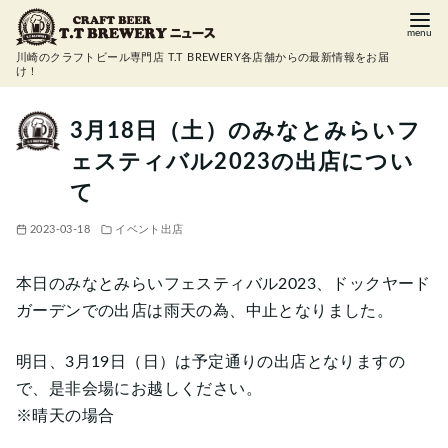
コ
ン
川崎のクラフトビール専門店 T.T BREWERY各店舗からの最新情報をお届
テ
け！
ン
ツ
3月18日（土）のみなとみらいフ
へ
ェスティバル2023の出店につい
移
て
動
2023-03-18
イベント出店
本日のみなとみらいフェスティバル2023、ドックヤード
ガーデンでの出店は雨天の為、中止となりました。
明日、3月19日（日）は予定通りの出店となりますの
で、是非会場にお越しください。
※晴天の場合