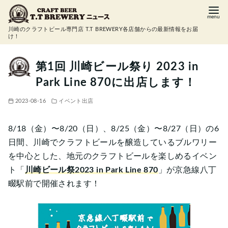
コ
ン
川崎のクラフトビール専門店 T.T BREWERY各店舗からの最新情報をお届
テ
け！
ン
ツ
第1回 川崎ビール祭り 2023 in
へ
Park Line 870に出店します！
移
動
2023-08-16
イベント出店
8/18（金）〜8/20（日）、8/25（金）〜8/27（日）の6
日間、川崎でクラフトビールを醸造しているブルワリー
を中心とした、地元のクラフトビールを楽しめるイベン
ト「
川崎ビール祭2023 in Park Line 870
」が京急線八丁
畷駅前で開催されます！