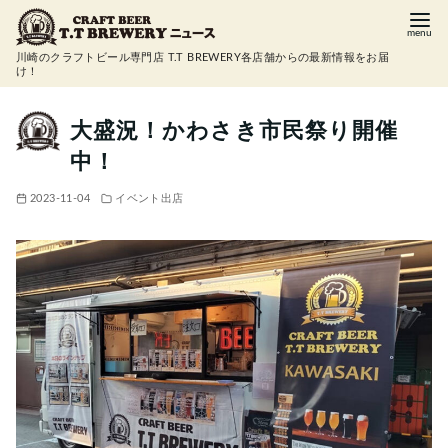
コ
ン
川崎のクラフトビール専門店 T.T BREWERY各店舗からの最新情報をお届
テ
け！
ン
ツ
大盛況！かわさき市民祭り開催
へ
中！
移
動
2023-11-04
イベント出店