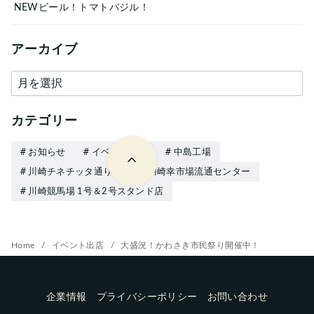
NEWビール！トマトバジル！
アーカイブ
ア
ー
カ
カテゴリー
イ
お知らせ
イベント出店
中島工場
ブ
川崎チネチッタ通り店
川崎幸市場流通センター
川崎競馬場 1号＆2号スタンド店
Home
イベント出店
大盛況！かわさき市民祭り開催中！
企業情報
プライバシーポリシー
お問い合わせ