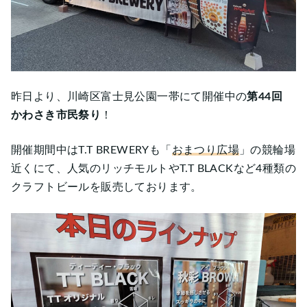
昨日より、川崎区富士見公園一帯にて開催中の
第44回
かわさき市民祭り
！
開催期間中はT.T BREWERYも「
おまつり広場
」の競輪場
近くにて、人気のリッチモルトやT.T BLACKなど4種類の
クラフトビールを販売しております。