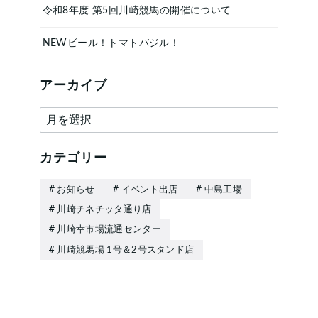
令和8年度 第5回川崎競馬の開催について
NEWビール！トマトバジル！
アーカイブ
ア
ー
カ
カテゴリー
イ
お知らせ
イベント出店
中島工場
ブ
川崎チネチッタ通り店
川崎幸市場流通センター
川崎競馬場 1号＆2号スタンド店