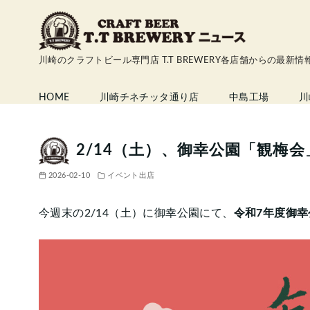
コ
ン
テ
川崎のクラフトビール専門店 T.T BREWERY各店舗からの最新
ン
ツ
HOME
川崎チネチッタ通り店
中島工場
川
へ
移
動
2/14（土）、御幸公園「観梅
2026-02-10
イベント出店
今週末の2/14（土）に御幸公園にて、
令和7年度御