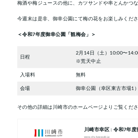
梅酒や梅ジュースの他に、カツサンドや串とんかつ
今週末は是非、御幸公園にて梅の花をお楽しみくだ
＜令和7年度御幸公園「観梅会」＞
2月14日（土）10:00〜14:0
日程
※荒天中止
入場料
無料
会場
御幸公園（幸区東古市場1
その他の詳細は川崎市のホームページよりご覧くだ
川崎市幸区 : 令和7
www.city.kawasaki.jp