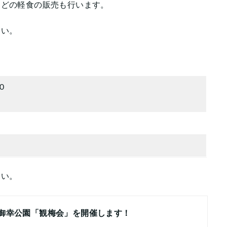
などの軽食の販売も行います。
さい。
0
）
さい。
年度御幸公園「観梅会」を開催します！