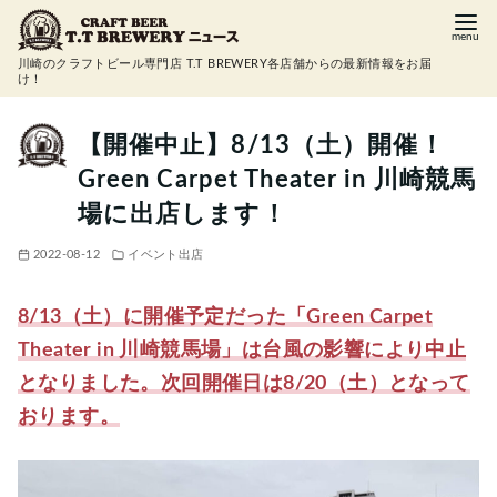
コ
ン
川崎のクラフトビール専門店 T.T BREWERY各店舗からの最新情報をお届
テ
け！
ン
ツ
【開催中止】8/13（土）開催！
へ
Green Carpet Theater in 川崎競馬
移
場に出店します！
動
2022-08-12
イベント出店
8/13（土）に開催予定だった「Green Carpet
Theater in 川崎競馬場」は台風の影響により中止
となりました。次回開催日は8/20（土）となって
おります。