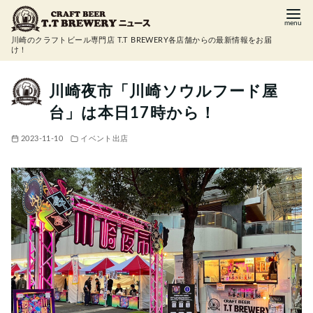
コ
ン
川崎のクラフトビール専門店 T.T BREWERY各店舗からの最新情報をお届
テ
け！
ン
ツ
川崎夜市「川崎ソウルフード屋
へ
台」は本日17時から！
移
動
2023-11-10
イベント出店