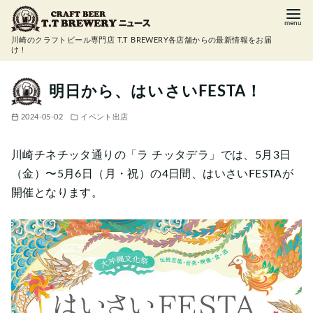
コ
ン
川崎のクラフトビール専門店 T.T BREWERY各店舗からの最新情報をお届
テ
け！
ン
ツ
明日から、はいさいFESTA！
へ
2024-05-02
イベント出店
移
動
川崎チネチッタ通りの「ラ チッタデラ」では、5月3日
（金）〜5月6日（月・祝）の4日間、はいさいFESTAが
開催となります。