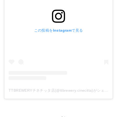
この投稿をInstagramで見る
TTBREWERYチネチッタ店(@ttbrewery.cinecitta)がシェアした投稿