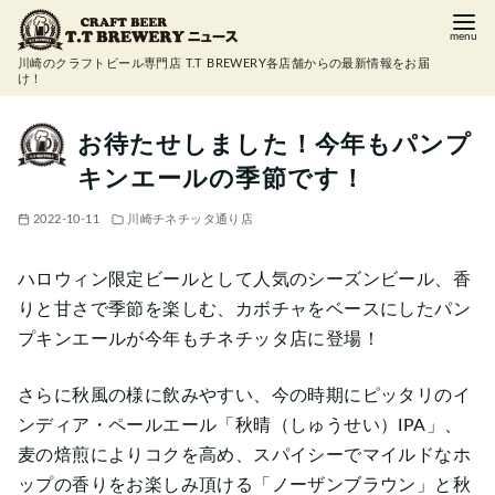
コ
ン
川崎のクラフトビール専門店 T.T BREWERY各店舗からの最新情報をお届
テ
け！
ン
ツ
お待たせしました！今年もパンプ
へ
キンエールの季節です！
移
動
2022-10-11
川崎チネチッタ通り店
ハロウィン限定ビールとして人気のシーズンビール、香
りと甘さで季節を楽しむ、カボチャをベースにしたパン
プキンエールが今年もチネチッタ店に登場！
さらに秋風の様に飲みやすい、今の時期にピッタリのイ
ンディア・ペールエール「秋晴（しゅうせい）IPA」、
麦の焙煎によりコクを高め、スパイシーでマイルドなホ
ップの香りをお楽しみ頂ける「ノーザンブラウン」と秋