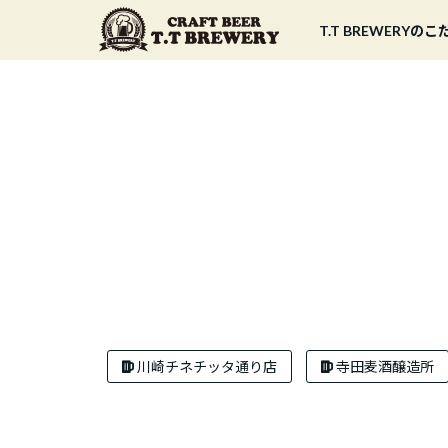
T.T BREWERYの
川崎チネチッタ通り店
寺田麦酒醸造所