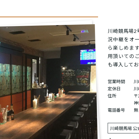
川崎競馬場2
況中継をオ
ら楽しめます
用頂いての
も導入してお
営業時間
川
定休日
川
住所
〒2
神
電話番号
無
川崎競馬場 